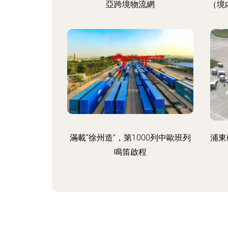
亞跨境物流網
（境
滿載“徐州造”，第1000列中歐班列
浦東
鳴笛啟程