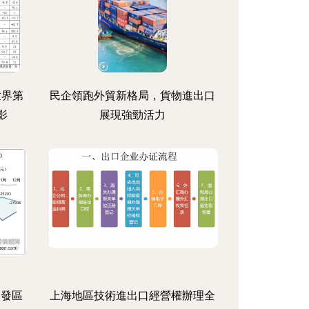
 世界第
民企領跑外貿新格局，貨物進出口
影
展現強勁活力
開發區
上海地區技術進出口經營權辦理全