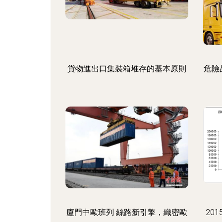
貨物進出口集裝箱堆存的基本原則
危險
廈門中歐班列 絲路新引擎，織密歐
20