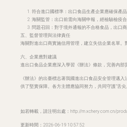
符合進口國標準：出口食品生產企業應確保產品
海關監管：出口前需向海關申報，經檢驗檢疫合
問題召回：對于境外通報的不合格食品，出口商
五、監督管理與法律責任
海關對進出口商實施信用管理，建立失信企業名單。
六、企業應對建議
進出口食品企業應深入學習《辦法》條款，完善內部
《辦法》的出臺標志著我國進出口食品安全管理邁入
供了堅實保障。各方主體應協同努力，共同守護“舌尖
如若轉載，請注明出處：http://m.xchery.com.cn/produc
更新時間：2026-06-19 10:57:52