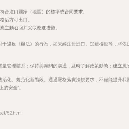
符合進口國家（地區）的標準或合同要求。
格后方可出口。
應主動召回并采取改進措施。
對于違反《辦法》的行為，如未經注冊進口、逃避檢疫等，將依
質量管理體系；保持與海關的溝通，及時了解政策動態；建立風
法治化、規范化新階段。通過嚴格落實法規要求，不僅能提升我國
上的安全”。
t/52.html