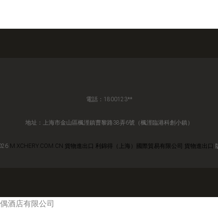
電話：1800123**
地址：上海市金山區楓涇鎮曹黎路38弄6號（楓涇臨港科創小鎮）
026
M.XCHERY.COM.CN
貨物進出口
利錦得（上海）國際貿易有限公司
貨物進出口
偶酒店有限公司